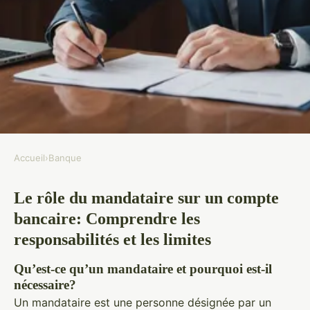
Accueil
›
Banque
BANQUE
Le rôle du mandataire sur un compte
Le rôle du mandataire sur un
bancaire: Comprendre les
compte bancaire
responsabilités et les limites
Romy
•
19 novembre 2024
•
5 min de lecture
Qu’est-ce qu’un mandataire et pourquoi est-il
nécessaire?
Un mandataire est une personne désignée par un