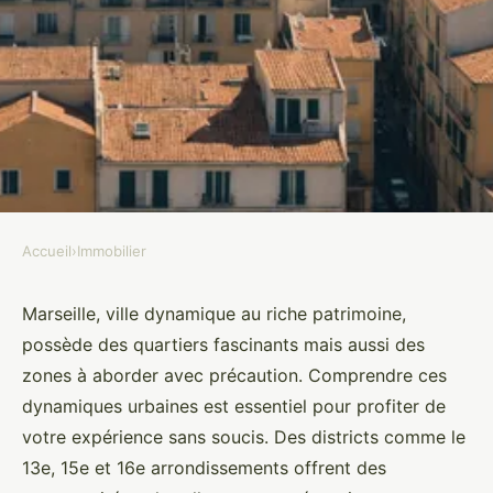
Accueil
›
Immobilier
IMMOBILIER
Quartiers chauds à marseille : ce
Marseille, ville dynamique au riche patrimoine,
possède des quartiers fascinants mais aussi des
qu'il faut savoir pour votre
zones à aborder avec précaution. Comprendre ces
sécurité
dynamiques urbaines est essentiel pour profiter de
votre expérience sans soucis. Des districts comme le
Romy
•
18 avril 2025
•
5 min de lecture
13e, 15e et 16e arrondissements offrent des