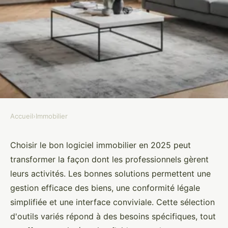
Accueil
›
Immobilier
IMMOBILIER
Les meilleurs logiciels
Choisir le bon logiciel immobilier en 2025 peut
transformer la façon dont les professionnels gèrent
immobiliers à choisir en 2025
leurs activités. Les bonnes solutions permettent une
gestion efficace des biens, une conformité légale
Romy
•
10 février 2025
•
3 min de lecture
simplifiée et une interface conviviale. Cette sélection
d'outils variés répond à des besoins spécifiques, tout