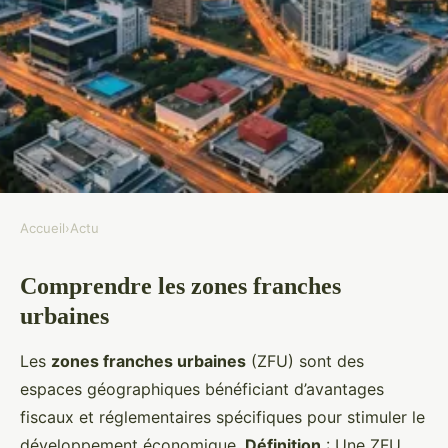
Accueil
›
Actu
ACTU
Comprendre les zones franches
Explorez les avantages
urbaines
d"investir dans l"immobilier en
zones franches urbaines : une
Les
zones franches urbaines
(ZFU) sont des
opportunité à saisir !
espaces géographiques bénéficiant d’avantages
fiscaux et réglementaires spécifiques pour stimuler le
Romy
•
19 novembre 2024
•
7 min de lecture
développement économique.
Définition
: Une ZFU